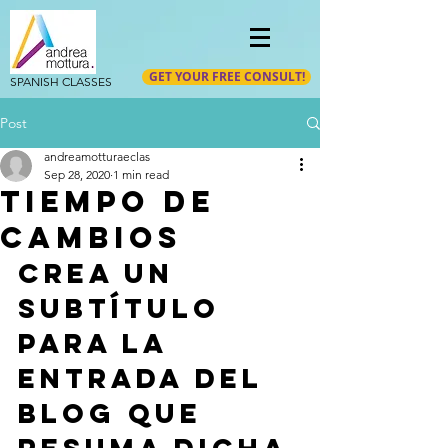
GET YOUR FREE CONSULT!
SPANISH CLASSES
Post
andreamotturaeclas
Sep 28, 2020
1 min read
Tiempo de
cambios
Crea un 
subtítulo 
para la 
entrada del 
blog que 