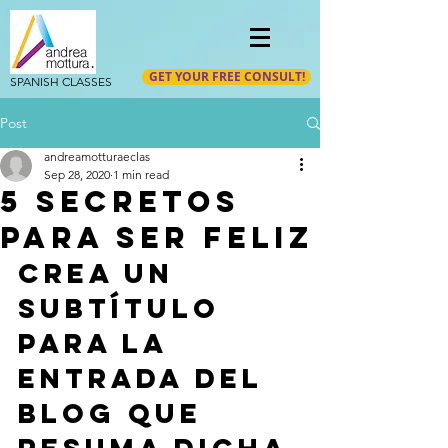
GET YOUR FREE CONSULT!
SPANISH CLASSES
Post
andreamotturaeclas
Sep 28, 2020
1 min read
5 secretos
para ser feliz
Crea un 
subtítulo 
para la 
entrada del 
blog que 